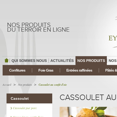
NOS PRODUITS
DU TERROIR EN LIGNE
Détail du
gastrono
cadeaux 
QUI SOMMES NOUS
ACTUALITÉS
NOS PRODUITS
NOS
ACCUEIL
Confitures
Foie Gras
Entrées raffinées
Pâtés &
>
>
Accueil
Nos produits
Cassoulet au confit d'oie
CASSOULET AU 
Cassoulet
Cassoulet pur porc