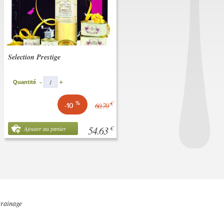
Selection Prestige
-
+
Quantité
€
%
60.70
-10
54.63
€
Ajouter au panier
rainage