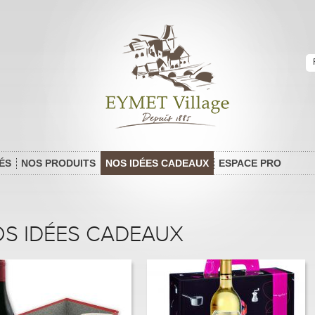
E
Nos idées cadeaux | colis
gastronomiques foie gras coffrets
cadeaux confit de canard
ÉS
NOS PRODUITS
NOS IDÉES CADEAUX
ESPACE PRO
S IDÉES CADEAUX