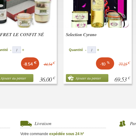
FRET LE CONFIT NÉ
Selection Cyrano
-
+
-
+
ntité
Quantité
€
€
€
%
44.54
77.25
-8.54
-10
36.00
69.53
€
€
Ajouter au panier
Ajouter au panier
Livraison
Par
Votre commande
expédiée sous 24 h*